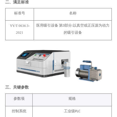
二、满足标准
标准号
名称
医用吸引设备
第
部分
以真空或正压源为动力
YY/T 0636.3-
3
:
2021
的吸引设备
三
、关键
参数
参数项
规格
控制系统
工业级
PLC