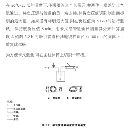
在
℃
℃的温度下
使吸引管道全长展开
并塞住一端以防止气
20
~25
,
,
流通过。将负压源与管道的另一端连接
并将负压值调到制造商标
,
明的最大值。如果没有标明最大值
则在负压值为
时进行测
,
60 kPa
试。保持该负压值
。用卡尺沿管道全长测量其外来计算扁
5 min
度
如图
所将吸引管道松驰地绕在直径为
的圆体上，
A,
B.2
100 mm
重复此试验。
为方便卡尺测量
可在圆柱体筒上切割一窄槽。
,