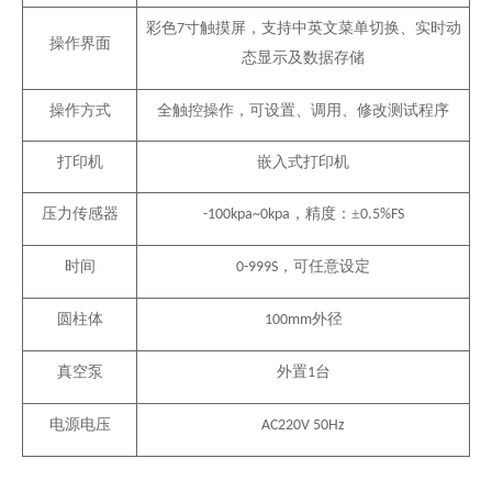
彩色
寸触摸屏，
支持中英文菜单切换、实时动
7
操作界面
态显示及数据存储
操作方式
全触控操作，可设置、调用、修改测试程序
打印机
嵌入式打印机
压力传感器
，精度
：±
-100kpa~0
kpa
0.5%
FS
时间
，可任意设定
0-999S
圆柱体
外径
100mm
真空泵
外置
台
1
电源电压
AC220V 50Hz