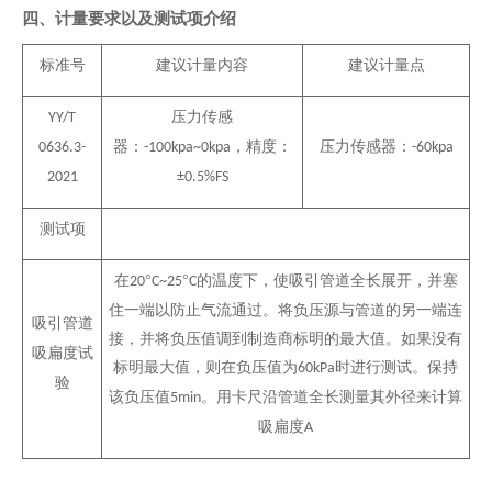
四、计量要求以及测试项介绍
标准号
建议计量内容
建议计量点
压力传感
YY/T
器
：
，精度：
压力传感器
：
0636.3-
-100kpa~0kpa
-60kpa
2021
±0.5%FS
测试项
在
°
°
的温度下，使吸引管道全长展开，并塞
20
C~25
C
住一端以防止气流通过。将负压源与管道的另一端连
吸引管道
接，并将负压值调到制造商标明的最大值。如果没有
吸扁度试
标明最大值，则在负压值为
时进行测试。保持
60kPa
验
该负压值
。用卡尺沿管道全长测量其外径来计算
5min
吸扁度
A