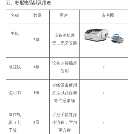
五、标配物品以及用途
名称
数量
用途
参考图
主机
设备整机发
台
1
货，无需安装
设备连接插座
根
电源线
1
/
使用
介绍设备使用
份
说明书
1
方法以及保养
/
等注意事项
操作视
手把手指导操
份
频（电
1
作流程，学习
/
子版）
更方便