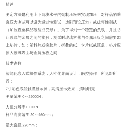
描述
测定方法是利用上下两块水平的钢制压板来实现加压，对样品的垂
直压力测试可以设为通过性测试（达到预设压力）或破坏性测试
（加压直至样品破裂或变形）。为了得到一个稳定的负载，并且防
止玻璃与金属之间的接触，测试时玻璃容器与金属压板之间需要加
上垫片，如：塑料片或橡胶片，折叠的纸、卡片纸或瓶盖，垫片应
插入玻璃表面与金属压板之间
技术参数
智能化嵌入式操作系统，人性化界面设计，触控操作，所见即所
得；
寸彩色液晶触摸显示屏，高清显示效果，清晰明亮；
7
测量范围
～
；
0
25000N
力值分辨率
0.01KN
样品高度范围
～
；
30
460mm
最大直径
；
220mm