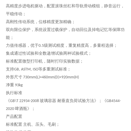
高精度步进电机驱动，配置滚珠丝杠和导轨滑动模组，静音运行，
平稳传动；
高刚性传动系统，位移精度更加精确；
双向限位保护，系统设置过载保护，自动回位及掉电记忆等保障功
能；
力值传感器，优于
级测试精度，重复精度高，多量程选择；
0.5
集成通过性试验和全数递增试验两种试验模式；
标准配置微型打印机，随时打印实验数据；
支持
等多重测试标准；
GB, ASTM, ISO
外形尺寸
7
3
0mm(L)×4
6
0mm(D)×920mm(H)
净重
93
kg
执行标准
《
玻璃容器 耐垂直负荷试验方法》；《
GB\T 22934-2008
GB4544-
啤酒瓶》；
2020
产品配置
标准配置
主机、压头、毛刷；