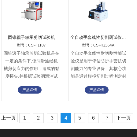
圆锥辊子轴承剪切试验机
全自动手套线性切割测试仪（直刀法）
型号：CSI-F1107
型号：CSI-HZ554A
圆锥滚子轴承剪切试验机是在
全自动手套线性耐切割性能试
一定的条件下,使润滑油经机
验仪是用于评估防护手套抗切
械剪切应力的作用，造成的黏
割能力的专业设备，其核心功
度损失,并根据试验润滑油试
能是通过模拟切割过程测定材
验前和试验后运动黏度的下降
料的耐切割性能。
产品详情
产品详情
率来表示润滑油黏度的剪切安
定性。
上一页
1
2
3
4
5
6
7
下一页