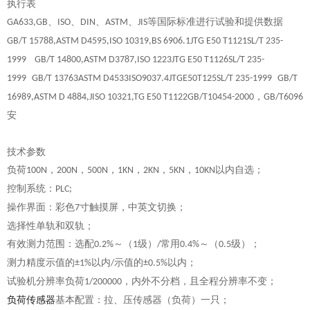
执行表
、
、
、
、
等国际标准进行试验和提供数据
GA633,G
B
ISO
DIN
ASTM
JIS
GB/T 15788,ASTM D4595,ISO 10319,BS 6906.1JTG E50 T1121SL/T 235-
1999
GB/T 14800,ASTM D3787,ISO 1223JTG E50 T1126SL/T 235-
1999
GB/T 13763ASTM D4533ISO9037.4JTGE50T125SL/T 235-1999
GB/T
，
16989,ASTM D 4884,JISO 10321,TG E50 T1122GB/T10454-2000
GB/T6096
安
技术参数
负荷
，
，
，
，
，
，
以内自选；
100N
200N
500N
1KN
2KN
5KN
10KN
控制系统：
PLC;
操作界面：彩色
寸触摸屏，中英文切换；
7
选择性单轨和双轨；
有效测力范围
：选配
～
（
级）
常用
～
（
级）；
0.2%
1
/
0.4%
0.5
测力精度示值的
以内
示值的
以内；
±1%
/
±0.5%
试验机分辨率负荷
，内外不分档，且全程分辨率不变；
1/200000
负荷传感器
基本配置：拉、压传感器（负荷）一只；