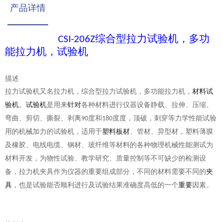
产品详情
综合型
拉力试验机
，
多功
CSI-206Z
能拉力机，试验机
描述
拉力试验机又名
拉力机，综合型拉力试验机，多功能拉力机，
材料试
验机
。
试验机
是用来
针对
各种材料进行仪器设备静载、拉伸、压缩、
弯曲、剪切、撕裂、剥离
度和
度度
，
顶破，刺穿
等力学性能试验
90
180
用的机械加力的试验机，适用于
塑料板材
、管材、异型材，塑料薄膜
及橡胶、电线电缆、钢材、玻纤维等材料的各种物理机械性能测试为
材料开发，为物性试验、教学研究、质量控制等不可缺少的检测设
备，拉力机夹具作为仪器的重要组成部分，不同的材料需要不同的
夹
具
，也是试验能否顺利进行及试验结果准确度高低的一个
重要
因素。