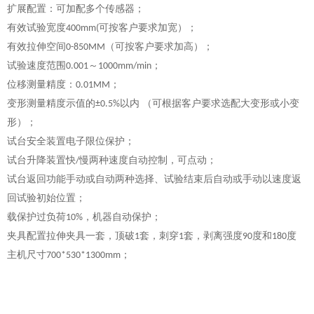
扩展配置：可加配多个传感器；
有效试验宽度
可按客户要求加宽）；
400mm(
有效拉伸空间
（可按客户要求加高）；
0-850MM
试验速度范围
～
；
0.001
1000mm/min
位移测量精度
：
；
0.01MM
变形测量精度示值的
以内 （可根据客户要求选配大变形或小变
±0.5%
形）；
试台安全装置电子限位保护；
试台升降装置快
慢两种速度自动控制，可点动；
/
试台返回功能手动或自动两种选择、试验结束后自动或手动以速度返
回试验初始位置；
载保护过负荷
，机器自动保护；
10%
夹具配置拉伸夹具一套
，顶破
套，刺穿
套，剥离强度
度和
度
1
1
90
180
主机尺寸
；
700*530*1
3
00mm