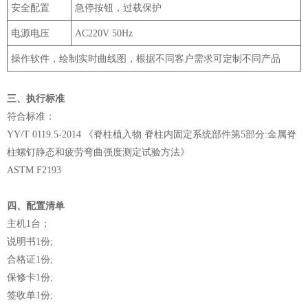
安全配置
急停按钮，过载保护
电源电压
AC220V 50Hz
操作软件，绘制实时曲线图，根据不同客户需求可定制不同产品
‌三、
执行
标准
符合标准：
YY/T 0119.5-2014
《脊柱植入物 脊柱内固定系统部件第5部分:金属脊
柱螺钉静态和疲劳弯曲强度测定试验方法》
ASTM F2193
四、配置清单
主机1台；
说明书1份;
合格证1份;
保修卡1份;
签收单1份;