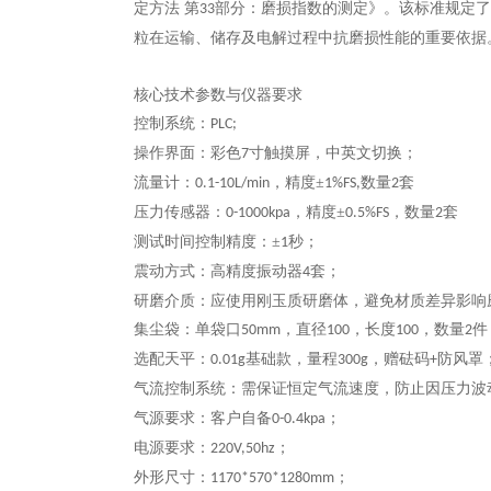
定方法 第
部分：磨损指数的测定》。该标准规定了
33
粒在运输、储存及电解过程中抗磨损性能的重要依据
核心技术参数与仪器要求
控制系统：
PLC;
操作界面：彩色
寸触摸屏，中英文切换；
7
流量计：
，精度±
数量
套
0.1-10L/min
1%FS,
2
压力传感器：
，精度
±
，数量
套
0-1000kpa
0.5%FS
2
测试时间控制精度
‌：‌±
秒
；
1
震动方式：高精度振动器
套；
4
研磨介质
‌：应使用刚玉质研磨体，避免材质差异影响
集尘袋：单袋口
，直径
，长度
，
数量
件
50mm
100
100
2
选配天平：
基础款，量程
，赠砝码
防风罩
0.01g
300g
+
气流控制系统
‌：需保证恒定气流速度，防止因压力波
气源要求：客户自备
；
0-0.4kpa
电源要求：
；
220V,50hz
外形尺寸：
；
1170*570*1280mm