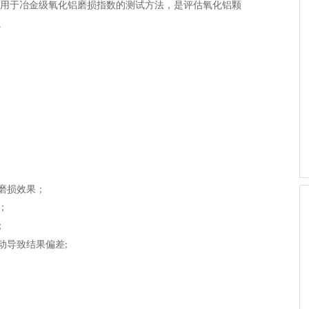
用于冶金级氧化铝磨损指数的测试方法，是评估氧化铝颗
。
磨损效果
；
；
；
动导致结果偏差
;