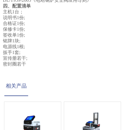
DL/T959-2005《电站锅炉安全阀应用导则》
四、配置清单
主机
1台；
说明书
1份;
合格证
1份;
保修卡
1份;
签收单
1份;
铭牌
1块;
电源线
1根;
扳手
1套;
宣传册若干
;
密封圈若干
相关产品