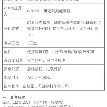
ZUI大提升
0-50KN，可选配其他量程
力
临界状态检测、阀瓣位移传感器
(无机械触点
开启方式
安装)判开(微启式至全启可人工设置开启高
度）
测试工位
1工位
配件
连接螺母
1套，用于液压阀门的提升支架
音频传感器
安全阀的开启声音检测
安全配置
急停按钮，过载保护
电源电压
AC220V 50Hz
自制软件，曲线图，可连接打印机打印
‌三、
参考
标准
GB/T 12241-2021 《安全阀一般要求》