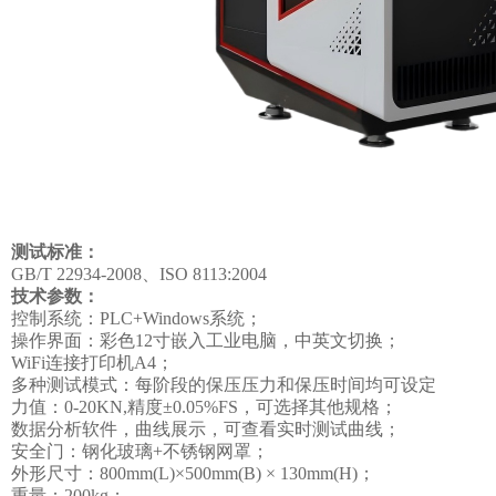
测试标准
：
GB/T 22934-2008、ISO 8113:2004
技术参数：
控制系统：
PLC+Windows系统；
操作界面：彩色
12寸嵌入工业电脑，中英文切换；
WiFi连接打印机A4；
多种测试模式
：
每阶段的保压压力和保压时间均可设定
力值：
0-20KN,精度±0.05%FS，可选择其他规格；
数据分析软件，曲线展示，可查看实时测试曲线；
安全门：钢化玻璃
+不锈钢网罩；
外形尺寸：
800mm(L)×500mm(B) × 130mm(H)；
重量：
200kg；